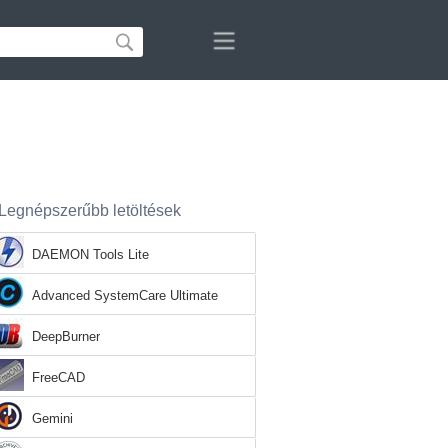
Legnépszerűbb letöltések
DAEMON Tools Lite
Advanced SystemCare Ultimate
DeepBurner
FreeCAD
Gemini