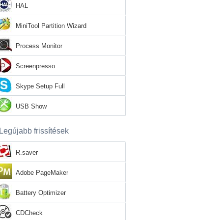
HAL
MiniTool Partition Wizard
Process Monitor
Screenpresso
Skype Setup Full
USB Show
Legújabb frissítések
R.saver
Adobe PageMaker
Battery Optimizer
CDCheck