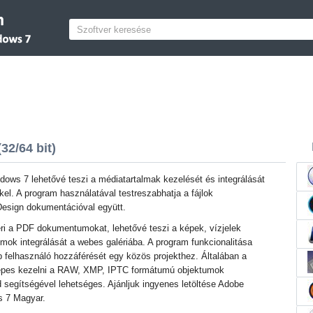
2/64 bit)
ows 7 lehetővé teszi a médiatartalmak kezelését és integrálását
l. A program használatával testreszabhatja a fájlok
Design dokumentációval együtt.
ri a PDF dokumentumokat, lehetővé teszi a képek, vízjelek
mok integrálását a webes galériába. A program funkcionalitása
b felhasználó hozzáférését egy közös projekthez. Általában a
képes kezelni a RAW, XMP, IPTC formátumú objektumok
d segítségével lehetséges. Ajánljuk ingyenes letöltése Adobe
s 7 Magyar.