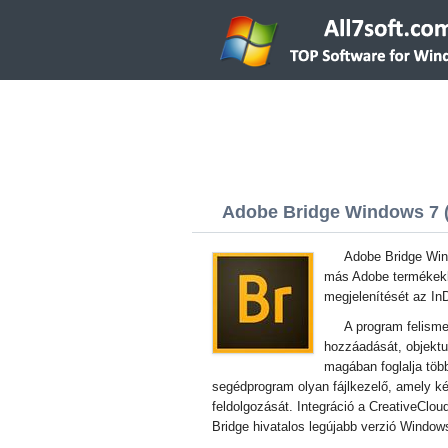
Adobe Bridge Windows 7 (3
Adobe Bridge Wind
más Adobe termékekke
megjelenítését az In
A program felisme
hozzáadását, objektu
magában foglalja töb
segédprogram olyan fájlkezelő, amely 
feldolgozását. Integráció a CreativeClou
Bridge hivatalos legújabb verzió Window