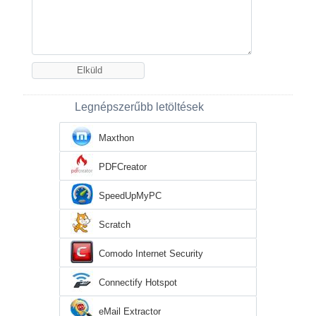
Legnépszerűbb letöltések
Maxthon
PDFCreator
SpeedUpMyPC
Scratch
Comodo Internet Security
Connectify Hotspot
eMail Extractor