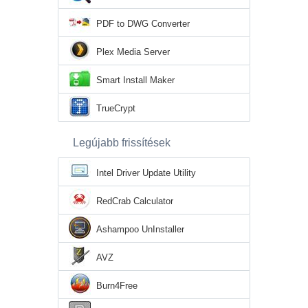
PDF to DWG Converter
Plex Media Server
Smart Install Maker
TrueCrypt
Legújabb frissítések
Intel Driver Update Utility
RedCrab Calculator
Ashampoo UnInstaller
AVZ
Burn4Free