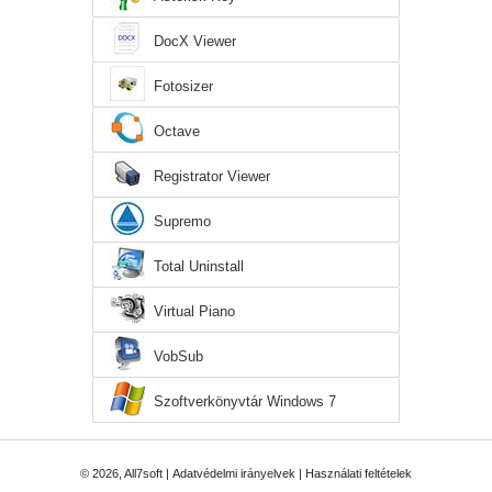
DocX Viewer
Fotosizer
Octave
Registrator Viewer
Supremo
Total Uninstall
Virtual Piano
VobSub
Szoftverkönyvtár Windows 7
© 2026, All7soft |
Adatvédelmi irányelvek
|
Használati feltételek