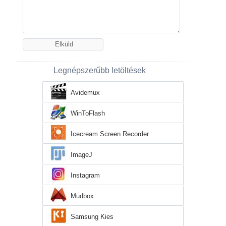
Legnépszerűbb letöltések
Avidemux
WinToFlash
Icecream Screen Recorder
ImageJ
Instagram
Mudbox
Samsung Kies