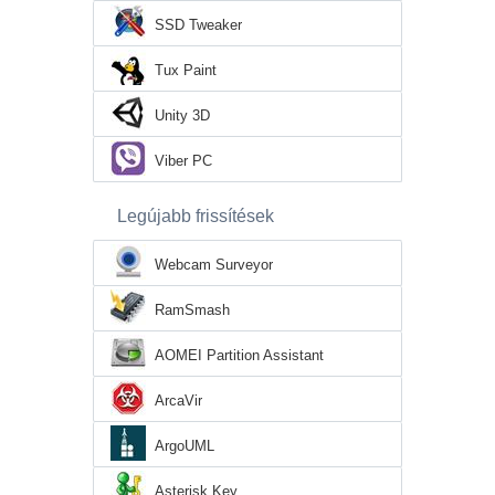
SSD Tweaker
Tux Paint
Unity 3D
Viber PC
Legújabb frissítések
Webcam Surveyor
RamSmash
AOMEI Partition Assistant
ArcaVir
ArgoUML
Asterisk Key