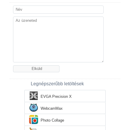
Legnépszerűbb letöltések
EVGA Precision X
WebcamMax
Photo Collage