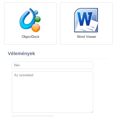
ObjectDock
Word Viewer
Vélemények