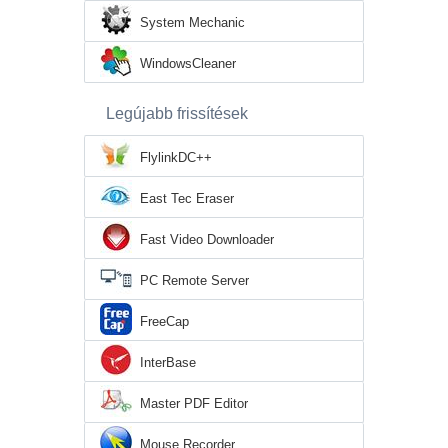
System Mechanic
WindowsCleaner
Legújabb frissítések
FlylinkDC++
East Tec Eraser
Fast Video Downloader
PC Remote Server
FreeCap
InterBase
Master PDF Editor
Mouse Recorder