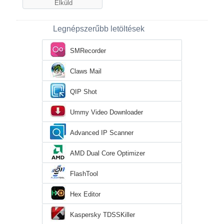
Legnépszerűbb letöltések
SMRecorder
Claws Mail
QIP Shot
Ummy Video Downloader
Advanced IP Scanner
AMD Dual Core Optimizer
FlashTool
Hex Editor
Kaspersky TDSSKiller