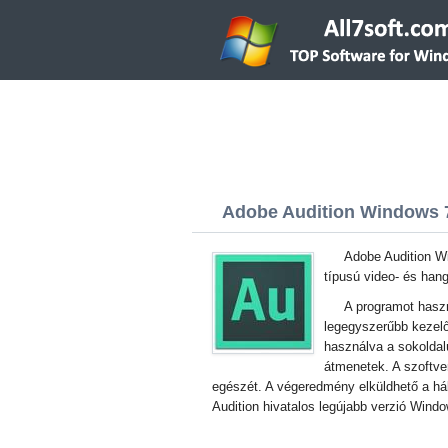
Adobe Audition Windows 7 
Adobe Audition Wi
típusú video- és han
A programot haszn
legegyszerűbb kezelőf
használva a sokoldalú
átmenetek. A szoftver
egészét. A végeredmény elküldhető a há
Audition hivatalos legújabb verzió Wind