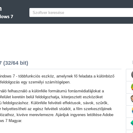
(32/64 bit)
ndows 7 - többfunkciós eszköz, amelynek fő feladata a különböző
gfeldolgozás egy személyi számítógépen.
áló felhasználó a különféle formátumú forrásmédiafájlokat a
elület keretén belül feldolgozhatja, kiterjesztett eszközöket
 feldolgozáshoz. Különféle felvételi effektusok, sávok, szűrők,
 helyettesítheti az egész felvételi stúdiót, a film szerkesztőjének
lózathoz, kivéve merevlemezre. Ajánljuk ingyenes letöltése Adobe
ows 7 Magyar.