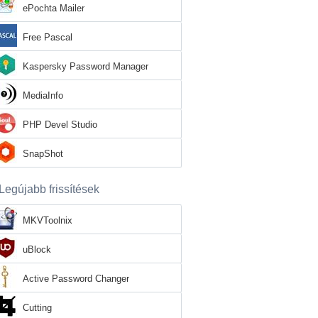
ePochta Mailer
Free Pascal
Kaspersky Password Manager
MediaInfo
PHP Devel Studio
SnapShot
Legújabb frissítések
MKVToolnix
uBlock
Active Password Changer
Cutting