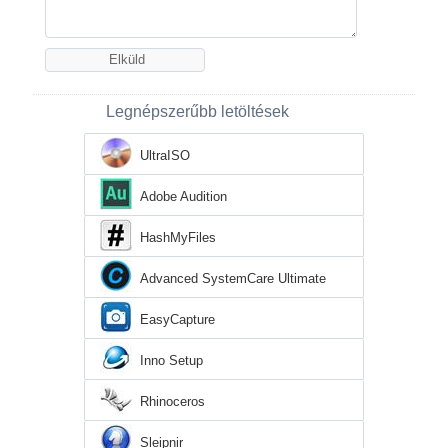
Legnépszerűbb letöltések
UltraISO
Adobe Audition
HashMyFiles
Advanced SystemCare Ultimate
EasyCapture
Inno Setup
Rhinoceros
Sleipnir