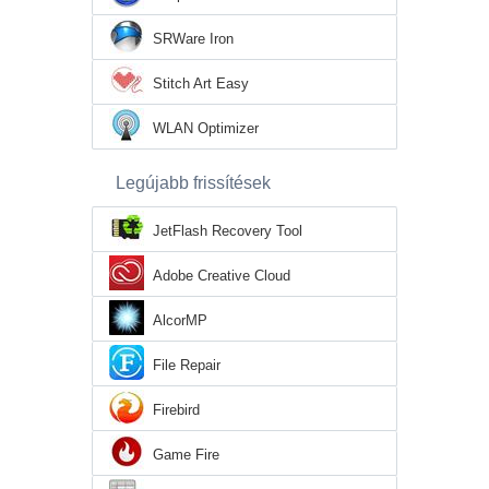
SRWare Iron
Stitch Art Easy
WLAN Optimizer
Legújabb frissítések
JetFlash Recovery Tool
Adobe Creative Cloud
AlcorMP
File Repair
Firebird
Game Fire